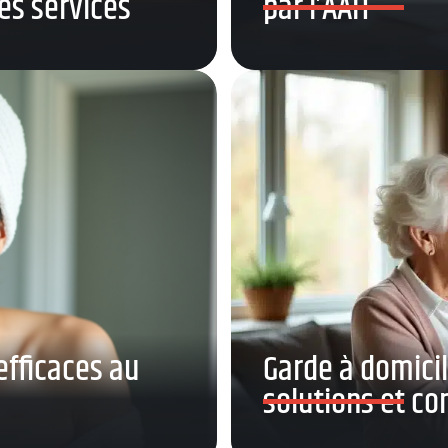
des services
par l’AAH
efficaces au
Garde à domici
solutions et co