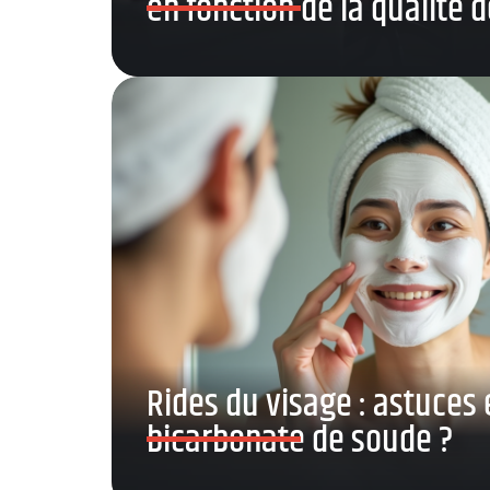
en fonction de la qualité 
Rides du visage : astuces 
bicarbonate de soude ?