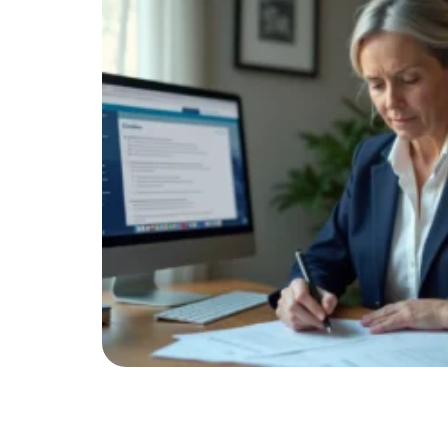
 :
 qui
e ne
…