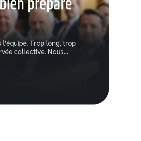
 bien préparé
Ca
sé
 l'équipe. Trop long, trop
Nomb
vée collective. Nous
…
Meta