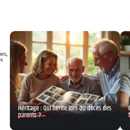
ues,
es
Héritage : Qui hérite lors du décès des
parents ?