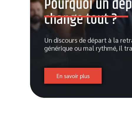
Pourquoi un dépa
change tout ?
nce,
Un discours de départ à la retr
générique ou mal rythmé, il t
En savoir plus