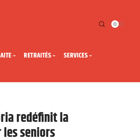
AITE
RETRAITÉS
SERVICES
a redéfinit la
les seniors