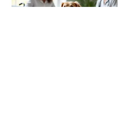
Rôle et fonctions du
chien médiateur en
thérapie et assistance
Contact
Mentions Légales
Sitemap